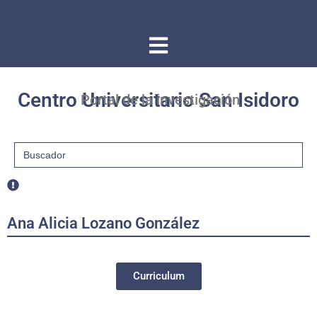
Centro Universitario San Isidoro
Portal de la investigación
Buscar:
Ana Alicia Lozano González
Curriculum