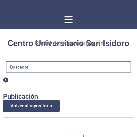
Centro Universitario San Isidoro
Portal de la investigación
Buscar:
Publicación
Volver al repositorio