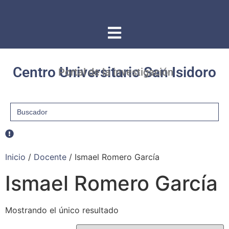
Centro Universitario San Isidoro
Portal de la investigación
Buscar:
Inicio
/
Docente
/ Ismael Romero García
Ismael Romero García
Mostrando el único resultado