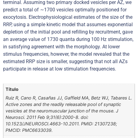
terminal. Assuming two primary docked vesicles per AZ, we
predict a total of ∼1700 vesicles optimally positioned for
exocytosis. Electrophysiological estimates of the size of the
RRP, using a simple kinetic model that assumes exponential
depletion of the initial pool and refilling by recruitment, gave
an average value of 1730 quanta during 100 Hz stimulation,
in satisfying agreement with the morphology. At lower
stimulus frequencies, however, the model revealed that the
estimated RRP size is smaller, suggesting that not all AZs
participate in release at low stimulation frequencies.
Título
Ruiz R, Cano R, Casañas JJ, Gaffield MA, Betz WJ, Tabares L.
Active zones and the readily releasable pool of synaptic
vesicles at the neuromuscular junction of the mouse. J
Neurosci. 2011 Feb 9;31(6):2000-8. doi:
10.1523/JNEUROSCI.4663-10.2011. PMID: 21307238;
PMCID: PMC6633039.