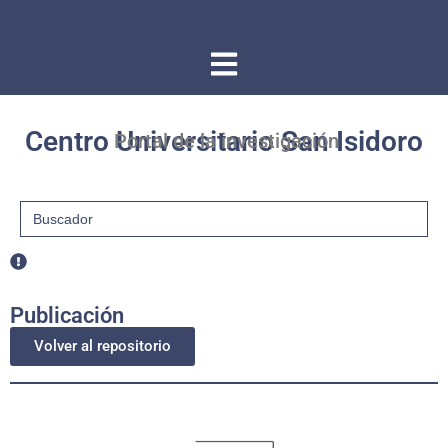
Centro Universitario San Isidoro
Portal de la investigación
Buscar:
Publicación
Volver al repositorio