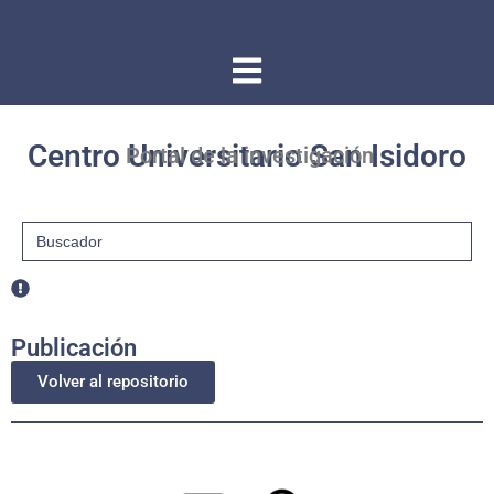
Centro Universitario San Isidoro
Portal de la investigación
Buscar:
Publicación
Volver al repositorio