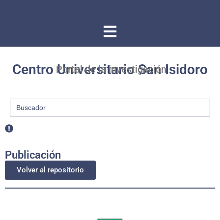
Centro Universitario San Isidoro
Portal de la investigación
Buscar:
Publicación
Volver al repositorio