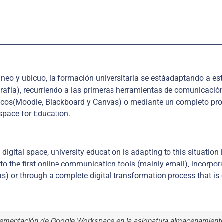
áneo y ubicuo, la formación universitaria se está
adaptando a est
afía), recurriendo a las primeras herramientas de comunicació
icos
(Moodle, Blackboard y Canvas) o mediante un completo pro
space for Education.
igital space, university education is adapting to this situation i
o the first online communication tools (mainly email), incorpora
 or through a complete digital transformation process that is o
plementación de Google Workspace en la asignatura almacenamiento