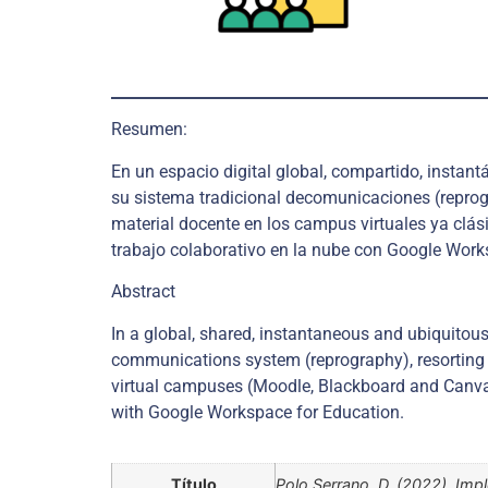
Resumen:
En un espacio digital global, compartido, instant
su sistema tradicional de
comunicaciones (reprogr
material docente en los campus virtuales ya clás
trabajo colaborativo en la nube con Google Work
Abstract
In a global, shared, instantaneous and ubiquitous d
communications system (reprography), resorting t
virtual campuses (Moodle, Blackboard and Canvas)
with Google Workspace for Education.
Título
Polo Serrano, D. (2022). Im