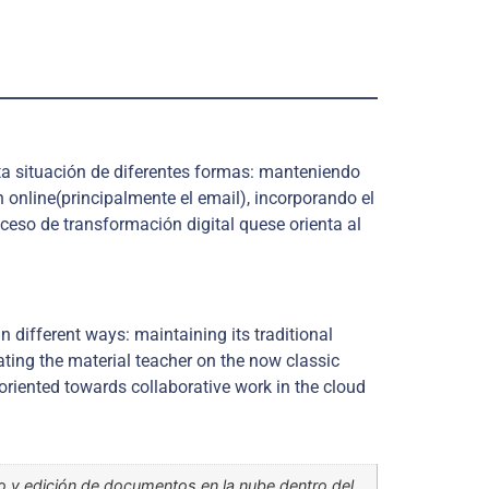
a situación de diferentes formas: manteniendo
n online
(principalmente el email), incorporando el
ceso de transformación digital que
se orienta al
n different ways: maintaining its traditional
ting the material teacher on the now classic
riented towards collaborative work in the cloud
 y edición de documentos en la nube dentro del