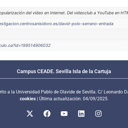
popularización del vídeo en Internet. Del videoclub a YouTube en HT
vestigacion.centrosanisidoro.es/david-polo-serrano-entrada
ticulo.oa?id=199514906032
Campus CEADE. Sevilla Isla de la Cartuja
crito a la Universidad Pablo de Olavide de Sevilla. C/ Leonardo D
cookies
| Última actualización: 04/09/2025.
Web creada y diseñada por Nacho Ortiz.