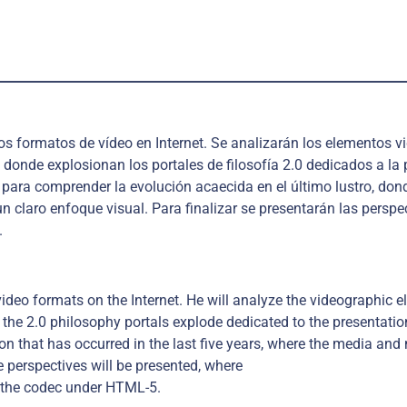
los formatos de vídeo en Internet. Se analizarán los elementos
 donde explosionan los portales de filosofía 2.0 dedicados a la
ara comprender la evolución acaecida en el último lustro, do
n claro enfoque visual. Para finalizar se presentarán las perspe
.
video formats on the Internet. He will analyze the videographic 
e the 2.0 philosophy portals explode dedicated to the presentat
ion that has occurred in the last five years, where the media an
re perspectives will be presented, where
f the codec under HTML-5.