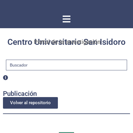
Centro Universitario San Isidoro
Portal de la investigación
Buscar:
Publicación
Volver al repositorio