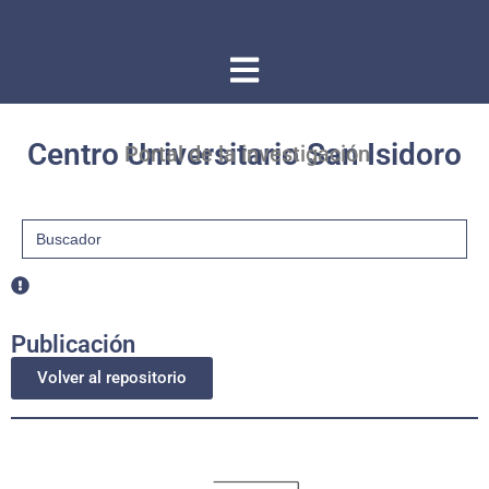
Centro Universitario San Isidoro
Portal de la investigación
Buscar:
Publicación
Volver al repositorio