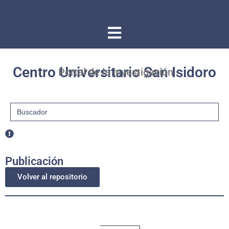
Centro Universitario San Isidoro
Portal de la investigación
Buscar:
Publicación
Volver al repositorio