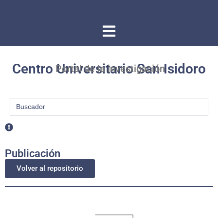
Centro Universitario San Isidoro
Portal de la investigación
Buscar:
Publicación
Volver al repositorio