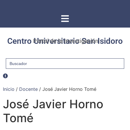
Centro Universitario San Isidoro
Portal de la investigación
Buscar:
Inicio
/
Docente
/ José Javier Horno Tomé
José Javier Horno
Tomé